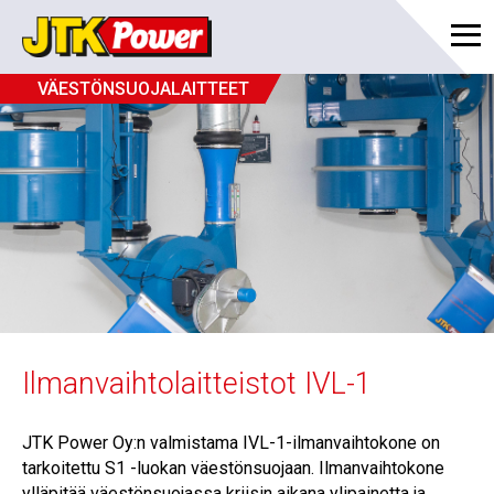
VÄESTÖNSUOJALAITTEET
Ilmanvaihtolaitteistot IVL-1
JTK Power Oy:n valmistama IVL-1-ilmanvaihtokone on
tarkoitettu S1 -luokan väestönsuojaan. Ilmanvaihtokone
ylläpitää väestönsuojassa kriisin aikana ylipainetta ja