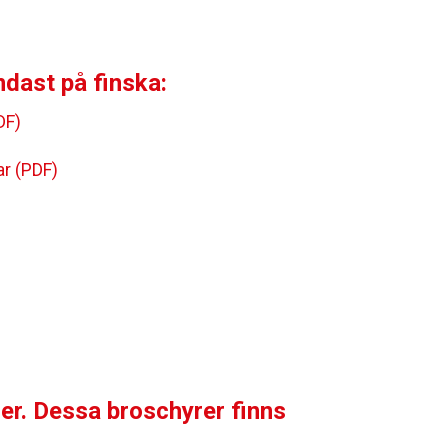
ndast på finska:
DF)
ar (PDF)
er. Dessa broschyrer finns